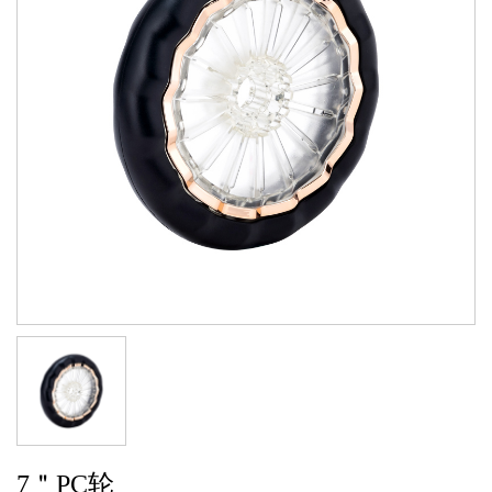
7＂PC轮