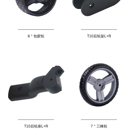
8＂包胶轮
T10后轮架L+R
T10后轮座L+R
7＂三峰轮