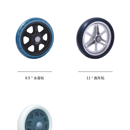
8.5＂永葵轮
11＂跑车轮