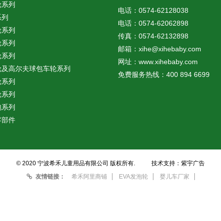
轮系列
电话：
0574-62128038
系列
电话：
0574-62062898
轮系列
传真：
0574-62132898
轮系列
邮箱：
xihe@xihebaby.com
轮系列
网址：www.xihebaby.com
轮及高尔夫球包车轮系列
免费服务热线：
400 894 6699
轮系列
轮系列
泡系列
零部件
© 2020 宁波希⽲⼉童⽤品有限公司 版权所有.
技术支持：
紫宇广告
友情链接：
希禾阿里商铺
EVA发泡轮
婴儿车厂家