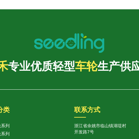
禾
专业优质轻型
车轮
生产供
分类
联系方式
轮系列
浙江省余姚市临山镇湖堤村
开发路7号
轮系列