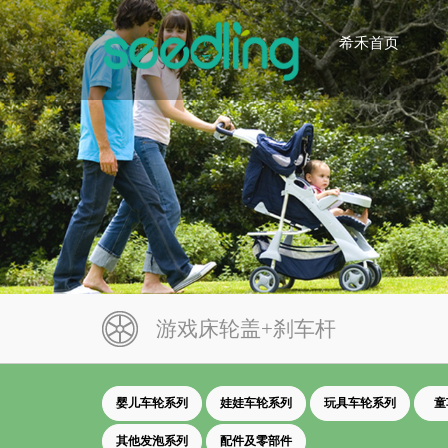
希禾首页
游戏床轮盖+刹车杆
婴儿车轮系列
娃娃车轮系列
玩具车轮系列
童
其他发泡系列
配件及零部件